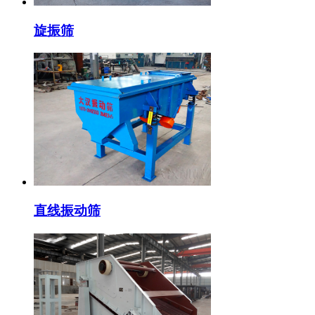
旋振筛
直线振动筛